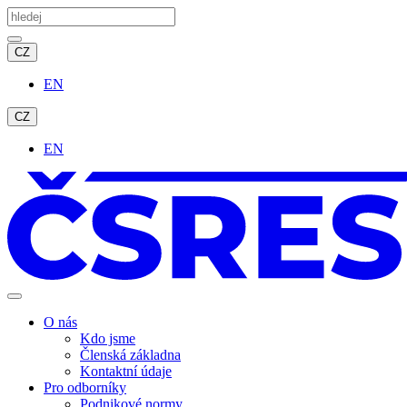
CZ
EN
CZ
EN
O nás
Kdo jsme
Členská základna
Kontaktní údaje
Pro odborníky
Podnikové normy